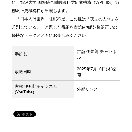
に、筑波大学 国際統合睡眠医科学研究機構（WPI-IIIS）の
柳沢正史機構長が出演します。
「日本人は世界一睡眠不足。この世は「夜型の人間」を
差別している。」と題した番組を古舘伊知郎×柳沢正史の
軽快なトークとともにお楽しみください。
古舘󠄁 伊知郎 チャンネ
番組名
ル
2025年7月10日(木)公
放送日時
開
古館 伊知郎チャンネル
外部リンク
(YouTube)